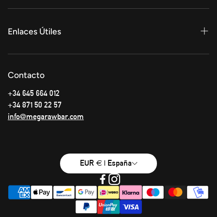
Enlaces Útiles
Privacy Policy
Contacto
Términos y condiciones
+34 645 664 012
Info Envíos
+34 871 50 22 57
info@megarawbar.com
EUR € | España