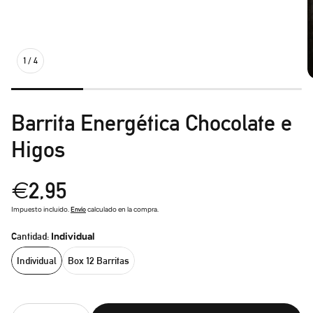
1
4
/
Barrita Energética Chocolate e
Higos
Precio
€2,95
regular
Impuesto incluido.
Envío
calculado en la compra.
Cantidad:
Individual
Individual
Box 12 Barritas