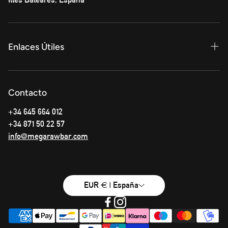
Enlaces Útiles
Privacy Policy
Contacto
Términos y condiciones
+34 645 664 012
Info Envíos
+34 871 50 22 57
info@megarawbar.com
EUR € | España