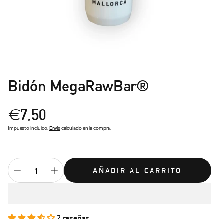
Bidón MegaRawBar®
Precio
€7,50
regular
Impuesto incluido.
Envío
calculado en la compra.
AÑADIR AL CARRITO
2 reseñas