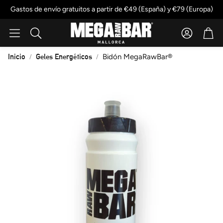
Gastos de envío gratuitos a partir de €49 (España) y €79 (Europa)
Account
Cart
Buscar
Inicio
Geles Energéticos
Bidón MegaRawBar®