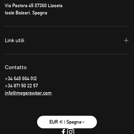
Via Pastora 45 07360 Lloseta
Isole Baleari, Spagna
Link utili
politica sulla riservatezza
Contatto
Termini e Condizioni
+34 645 664 012
Informazioni sulla spedizione
+34 871 50 22 57
info@megarawbar.com
EUR € | Spagna