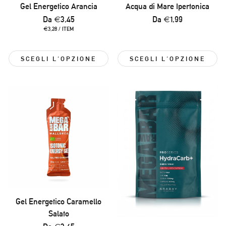
Gel Energetico Arancia
Acqua di Mare Ipertonica
Prezzo
Da €3,45
Prezzo
Da €1,99
normale
normale
PREZZO
PER
€3,28
/
ITEM
UNITARIO
SCEGLI L'OPZIONE
SCEGLI L'OPZIONE
Gel Energetico Caramello
Salato