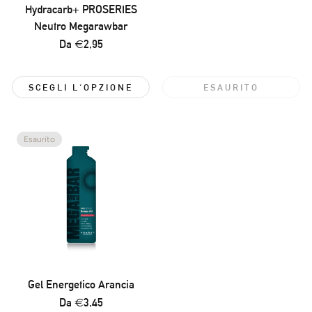
normale
Hydracarb+ PROSERIES
Neutro Megarawbar
Prezzo
Da €2,95
normale
SCEGLI L'OPZIONE
ESAURITO
Esaurito
Gel Energetico Arancia
Prezzo
Da €3,45