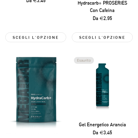
Prezzo
Da €3,45
Hydracarb+ PROSERIES
normale
Con Cafeína
Prezzo
Da €2,95
normale
SCEGLI L'OPZIONE
SCEGLI L'OPZIONE
Esaurito
Gel Energetico Arancia
Prezzo
Da €3,45