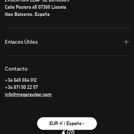
Calle Pastora 45 07360 Lloseta
Illes Baleares, España
Enlaces Útiles
Privacy Policy
Contacto
Términos y condiciones
+34 645 664 012
Info Envíos
+34 871 50 22 57
info@megarawbar.com
EUR € | España